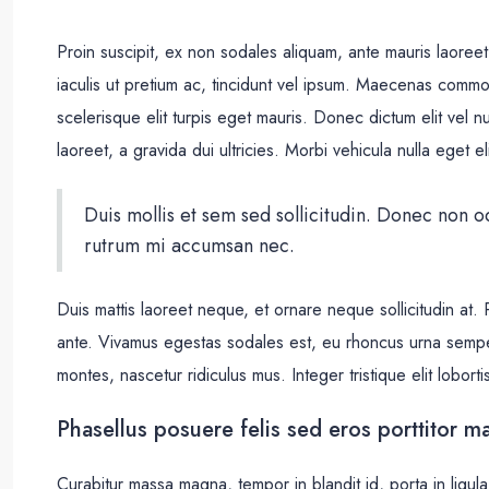
Proin suscipit, ex non sodales aliquam, ante mauris laoreet
iaculis ut pretium ac, tincidunt vel ipsum. Maecenas comm
scelerisque elit turpis eget mauris. Donec dictum elit vel n
laoreet, a gravida dui ultricies. Morbi vehicula nulla eget e
Duis mollis et sem sed sollicitudin. Donec non o
rutrum mi accumsan nec.
Duis mattis laoreet neque, et ornare neque sollicitudin at.
ante. Vivamus egestas sodales est, eu rhoncus urna sempe
montes, nascetur ridiculus mus. Integer tristique elit lobor
Phasellus posuere felis sed eros porttitor ma
Curabitur massa magna, tempor in blandit id, porta in ligula.