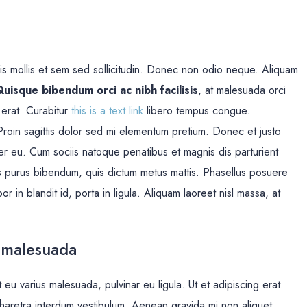
uis mollis et sem sed sollicitudin. Donec non odio neque. Aliquam
uisque bibendum orci ac nibh facilisis
, at malesuada orci
 erat. Curabitur
this is a text link
libero tempus congue.
 Proin sagittis dolor sed mi elementum pretium. Donec et justo
r eu. Cum sociis natoque penatibus et magnis dis parturient
rtis purus bibendum, quis dictum metus mattis. Phasellus posuere
r in blandit id, porta in ligula. Aliquam laoreet nisl massa, at
at malesuada
t eu varius malesuada, pulvinar eu ligula. Ut et adipiscing erat.
haretra interdum vestibulum. Aenean gravida mi non aliquet