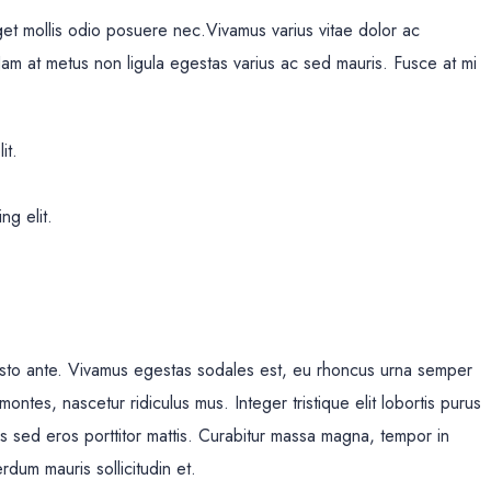
et mollis odio posuere nec.Vivamus varius vitae dolor ac
am at metus non ligula egestas varius ac sed mauris. Fusce at mi
it.
ng elit.
justo ante. Vivamus egestas sodales est, eu rhoncus urna semper
ntes, nascetur ridiculus mus. Integer tristique elit lobortis purus
s sed eros porttitor mattis. Curabitur massa magna, tempor in
erdum mauris sollicitudin et.