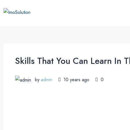
Skills That You Can Learn In 
by
admin
10 years ago
0