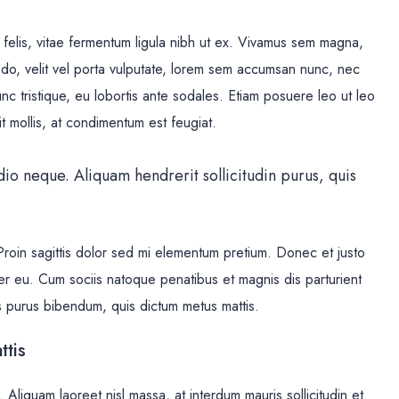
 felis, vitae fermentum ligula nibh ut ex. Vivamus sem magna,
odo, velit vel porta vulputate, lorem sem accumsan nunc, nec
unc tristique, eu lobortis ante sodales. Etiam posuere leo ut leo
lit mollis, at condimentum est feugiat.
dio neque. Aliquam hendrerit sollicitudin purus, quis
 Proin sagittis dolor sed mi elementum pretium. Donec et justo
r eu. Cum sociis natoque penatibus et magnis dis parturient
tis purus bibendum, quis dictum metus mattis.
ttis
 Aliquam laoreet nisl massa, at interdum mauris sollicitudin et.