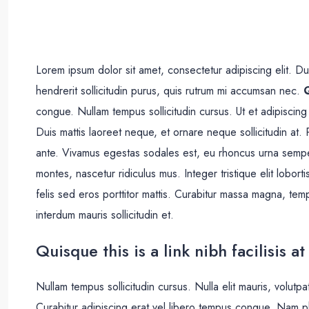
Lorem ipsum dolor sit amet, consectetur adipiscing elit. D
hendrerit sollicitudin purus, quis rutrum mi accumsan nec.
Q
congue. Nullam tempus sollicitudin cursus. Ut et adipiscing
Duis mattis laoreet neque, et ornare neque sollicitudin at.
ante. Vivamus egestas sodales est, eu rhoncus urna sempe
montes, nascetur ridiculus mus. Integer tristique elit lobo
felis sed eros porttitor mattis. Curabitur massa magna, tempo
interdum mauris sollicitudin et.
Quisque this is a link nibh facilisis 
Nullam tempus sollicitudin cursus. Nulla elit mauris, volutpa
Curabitur adipiscing erat vel libero tempus congue. Nam p