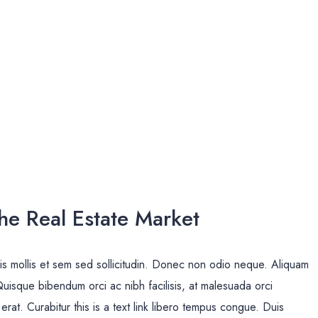
The Real Estate Market
uis mollis et sem sed sollicitudin. Donec non odio neque. Aliquam
Quisque bibendum orci ac nibh facilisis, at malesuada orci
erat. Curabitur this is a text link libero tempus congue. Duis