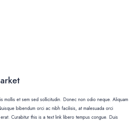
arket
uis mollis et sem sed sollicitudin. Donec non odio neque. Aliquam
Quisque bibendum orci ac nibh facilisis, at malesuada orci
erat. Curabitur this is a text link libero tempus congue. Duis