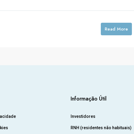
Read More
Informação Útil
vacidade
Investidores
okies
RNH (residentes não habituais)