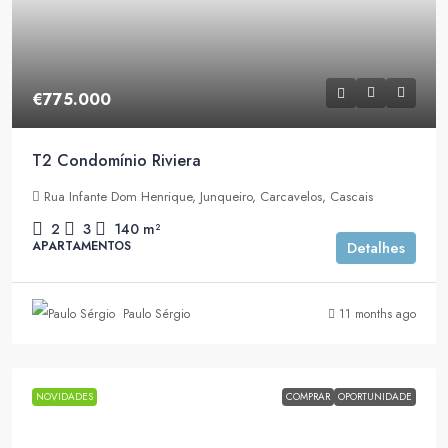
€775.000
T2 Condomínio Riviera
Rua Infante Dom Henrique, Junqueiro, Carcavelos, Cascais
2
3
140
m²
APARTAMENTOS
Detalhes
Paulo Sérgio
11 months ago
NOVIDADES
COMPRAR
OPORTUNIDADE