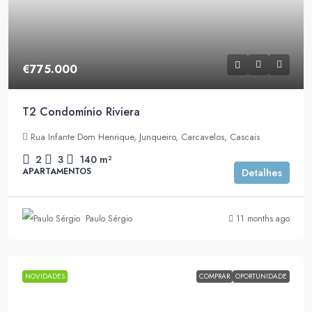
€775.000
T2 Condomínio Riviera
Rua Infante Dom Henrique, Junqueiro, Carcavelos, Cascais
2
3
140
m²
APARTAMENTOS
Detalhes
Paulo Sérgio
11 months ago
NOVIDADES
COMPRAR
OPORTUNIDADE