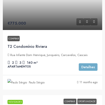
€775.000
COMPRAR
T2 Condomínio Riviera
Rua Infante Dom Henrique, Junqueiro, Carcavelos, Cascais
2
3
140
m²
APARTAMENTOS
Detalhes
11 months ago
Paulo Sérgio
COMPRAR
OPORTUNIDADE
NOVIDADES