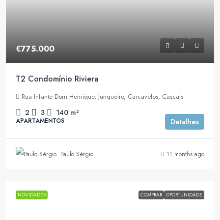
€775.000
T2 Condomínio Riviera
Rua Infante Dom Henrique, Junqueiro, Carcavelos, Cascais
2
3
140
m²
APARTAMENTOS
Detalhes
Paulo Sérgio
11 months ago
NOVIDADES
COMPRAR
OPORTUNIDADE