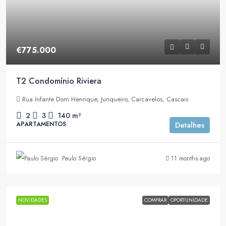
€775.000
T2 Condomínio Riviera
Rua Infante Dom Henrique, Junqueiro, Carcavelos, Cascais
2
3
140
m²
APARTAMENTOS
Detalhes
Paulo Sérgio
11 months ago
NOVIDADES
COMPRAR
OPORTUNIDADE