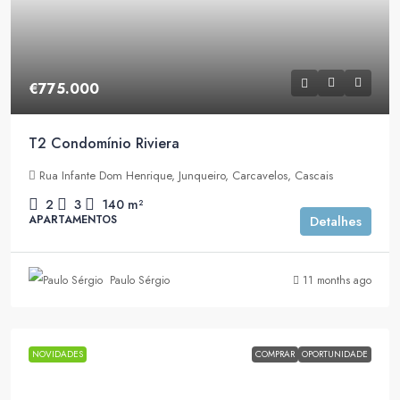
€775.000
T2 Condomínio Riviera
Rua Infante Dom Henrique, Junqueiro, Carcavelos, Cascais
2
3
140
m²
APARTAMENTOS
Detalhes
Paulo Sérgio
11 months ago
NOVIDADES
COMPRAR
OPORTUNIDADE