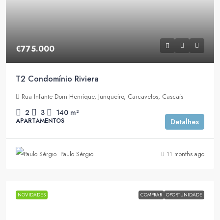
€775.000
T2 Condomínio Riviera
Rua Infante Dom Henrique, Junqueiro, Carcavelos, Cascais
2
3
140
m²
APARTAMENTOS
Detalhes
Paulo Sérgio
11 months ago
NOVIDADES
COMPRAR
OPORTUNIDADE