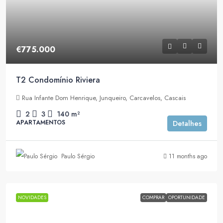
€775.000
T2 Condomínio Riviera
Rua Infante Dom Henrique, Junqueiro, Carcavelos, Cascais
2
3
140
m²
APARTAMENTOS
Detalhes
Paulo Sérgio
11 months ago
NOVIDADES
COMPRAR
OPORTUNIDADE