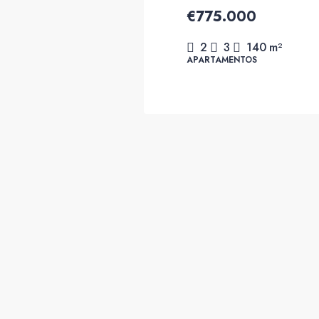
€775.000
2
3
140
m²
APARTAMENTOS